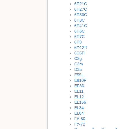
6П21С
6П27С
6П36С
6П3С
6П41С
6П6С
6П7С
6П9
6Ф12П
6Э5П
C3g
C3m
D3a
E55L
E810F
EF86
EL11
EL12
EL156
EL34
EL84
ГУ-50
ГУ-72