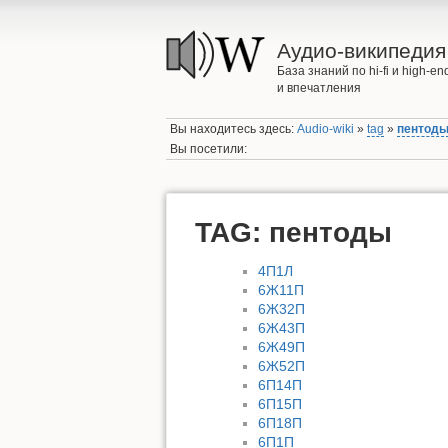
Аудио-википедия
База знаний по hi-fi и high-
и впечатления
Вы находитесь здесь:
Audio-wiki
»
tag
»
пентод
Вы посетили:
TAG: пентоды
4П1Л
6Ж11П
6Ж32П
6Ж43П
6Ж49П
6Ж52П
6П14П
6П15П
6П18П
6П1П