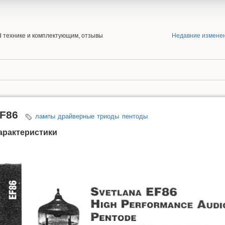
end технике и комплектующим, отзывы
Недавние измене
6
F86
лампы
драйверные
триоды
пентоды
арактеристики