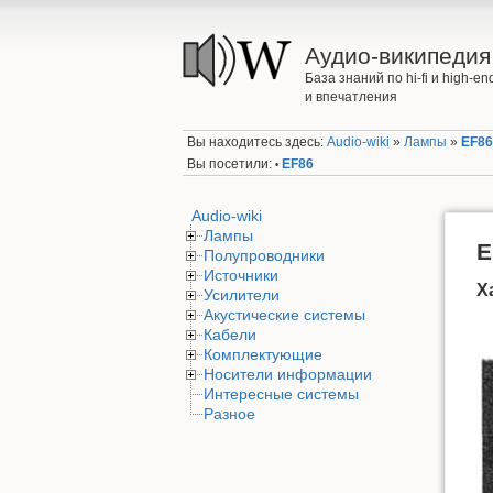
Аудио-википедия
База знаний по hi-fi и high-
и впечатления
Вы находитесь здесь:
Audio-wiki
»
Лампы
»
EF8
Вы посетили:
EF86
•
Audio-wiki
Лампы
E
Полупроводники
Источники
Х
Усилители
Акустические системы
Кабели
Комплектующие
Носители информации
Интересные системы
Разное