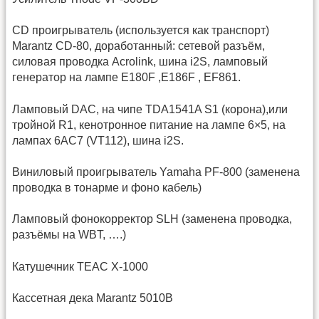
CD проигрыватель (используется как транспорт)
Marantz CD-80, доработанный: сетевой разъём,
силовая проводка Acrolink, шина i2S, ламповый
генератор на лампе E180F ,E186F , EF861.
Ламповый DAC, на чипе TDA1541A S1 (корона),или
тройной R1, кенотронное питание на лампе 6×5, на
лампах 6AC7 (VT112), шина i2S.
Виниловый проигрыватель Yamaha PF-800 (заменена
проводка в тонарме и фоно кабель)
Ламповый фонокорректор SLH (заменена проводка,
разъёмы на WBT, ….)
Катушечник TEAC X-1000
Кассетная дека Marantz 5010B