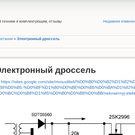
end технике и комплектующим, отзывы
Недавние измене
Питание
»
Электронный дроссель
Электронный дроссель
https://sites.google.com/site/moiusiliteli/%D0%B0%D0%B2%
B8%D0%B5-%D0%BF%D1%80%D0%BE%D0%B5%D0%BA%D1%82%D1%
D0%BC%D0%B8%D1%85%D0%B0%D0%B8%D0%BB/nekosernyj-elektro