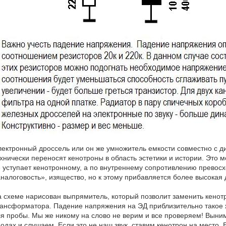
ектронный дроссель или он же умножитель емкости совместно с д
хнически переносят кенотроны в область эстетики и истории. Это 
 уступает кенотронному, а по внутреннему сопротивлению превосх
налоговость», изящество, но к этому прибавляется более высокая
 схеме нарисован выпрямитель, который позволит заменить кенот
ансформатора. Падение напряжения на ЭД приблизительно такое ж
я пробы. Мы же никому на слово не верим и все проверяем! Выни
одах и слушаем. Если это не наш звук, ставим кенотрон на место. 