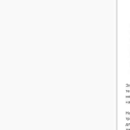
Эл
те
не
«а
На
тр
дл
ди