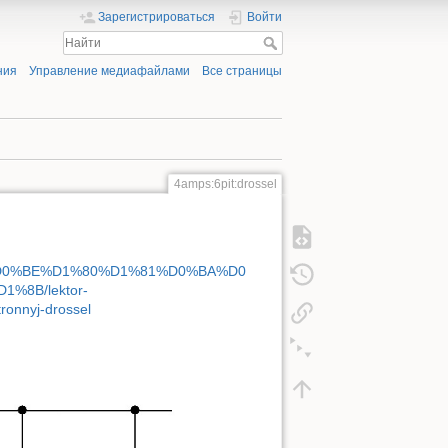
Зарегистрироваться
Войти
ния
Управление медиафайлами
Все страницы
4amps:6pit:drossel
D1%82%D0%BE%D1%80%D1%81%D0%BA%D0
8B/lektor-
nnyj-drossel