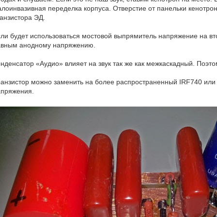
лоинвазивная переделка корпуса. Отверстие от панельки кенотро
анзистора ЭД.
ли будет использоваться мостовой выпрямитель напряжение на в
авным анодному напряжению.
нденсатор «Аудио» влияет на звук так же как межкаскадный. Поэтом
анзистор можно заменить на более распространенный IRF740 или 
апряжения.