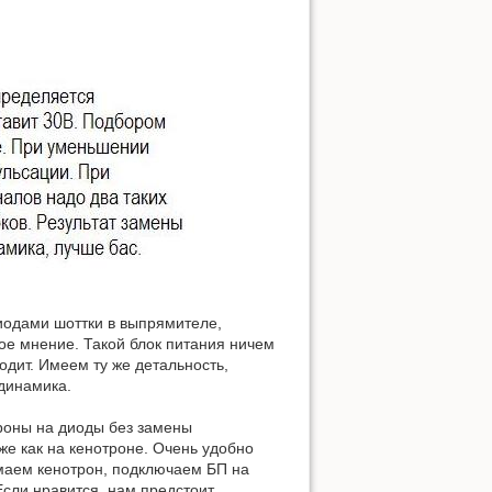
иодами шоттки в выпрямителе,
мое мнение. Такой блок питания ничем
одит. Имеем ту же детальность,
 динамика.
роны на диоды без замены
е как на кенотроне. Очень удобно
маем кенотрон, подключаем БП на
Если нравится, нам предстоит