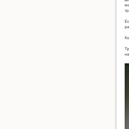
ма
тр
Ес
р
Ко
Тр
н