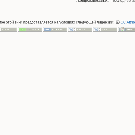
7comp/3cho/start.txt
· Последнее из
мое этой вики предоставляется на условиях следующей лицензии:
CC Attrib