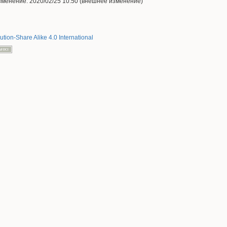
менение: 2020/02/25 10:50 (внешнее изменение)
ution-Share Alike 4.0 International