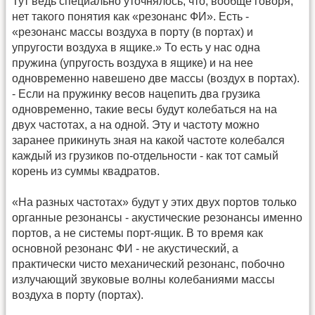
Тут ведь специально уточнялось, что, вообще говоря,
нет такого понятия как «резонанс ФИ». Есть -
«резонанс массы воздуха в порту (в портах) и
упругости воздуха в ящике.» То есть у нас одна
пружина (упругость воздуха в ящике) и на нее
одновременно навешено две массы (воздух в портах).
- Если на пружинку весов нацепить два грузика
одновременно, такие весы будут колебаться на на
двух частотах, а на одной. Эту и частоту можно
заранее прикинуть зная на какой частоте колебался
каждый из грузиков по-отдельности - как тот самый
корень из суммы квадратов.
«На разных частотах» будут у этих двух портов только
органные резонансы - акустические резонансы именно
портов, а не системы порт-ящик. В то время как
основной резонанс ФИ - не акустический, а
практически чисто механический резонанс, побочно
излучающий звуковые волны колебаниями массы
воздуха в порту (портах).