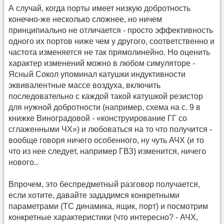
А случай, когда порты имеет низкую добротность
конечно-же несколько сложнее, но ничем
принципиально не отличается - просто эффективность
одного их портов ниже чем у другого, соответственно и
частота изменяется не так прямолинейно. Но оценить
характер изменений можно в любом симуляторе -
Ясный Сокол упоминал катушки индуктивности
эквивалентные массе воздуха, включить
последовательно с каждой такой катушкой резистор
для нужной добротности (например, схема на с. 9 в
книжке Виноградовой - «конструирование ГГ со
сглаженными ЧХ») и любоваться на то что получится -
вообще говоря ничего особенного, ну чуть АЧХ (и то
что из нее следует, например ГВЗ) изменится, ничего
нового..
Впрочем, это беспредметный разговор получается,
если хотите, давайте зададимся конкретными
параметрами (ТС динамика, ящик, порт) и посмотрим
конкретные характеристики (что интересно? - АЧХ,