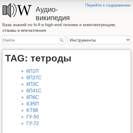
Перейти к содержанию
Аудио-
википедия
База знаний по hi-fi и high-end технике и комплектующим,
отзывы и впечатления
TAG: тетроды
6П1П
6П27С
6П3С
6П41С
6П6С
6Э5П
KT88
ГУ-50
ГУ-72