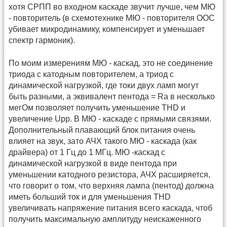
хотя СРПП во входном каскаде звучит лучше, чем МЮ
- повторитель (в схемотехнике МЮ - повторителя ООС
убивает микродинамику, компенсирует и уменьшает
спектр гармоник).
По моим измерениям МЮ - каскад, это не соединение
триода с катодным повторителем, а триод с
динамической нагрузкой, где токи двух ламп могут
быть разными, а эквивалент пентода = Ra в несколько
мегОм позволяет получить уменьшение THD и
увеличение Upp. В МЮ - каскаде с прямыми связями.
Дополнительный плавающий блок питания очень
влияет на звук, зато АЧХ такого МЮ - каскада (как
драйвера) от 1 Гц до 1 МГц. МЮ -каскад с
динамической нагрузкой в виде пентода при
уменьшении катодного резистора, АЧХ расширяется,
что говорит о том, что верхняя лампа (пентод) должна
иметь больший ток и для уменьшения THD
увеличивать напряжение питания всего каскада, чтоб
получить максимальную амплитуду неискаженного