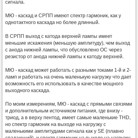
сигнала.
МЮ - каскад и СРПП имеют спектр гармоник, как у
однотактного каскада но более длинный.
В СРПП выход с катода верхней лампы имеет
меньшие искажения (меньшую амплитуду), чем выход
с анода нижней лампы, что обусловлено ОС через
резистор от анода нижней лампы к катоду верхней.
МЮ - каскад может работать с разными токами 1-й и 2-
ламп и работать на очень маленькую нагрузку что дает
возможность его использовать в качестве мощного
выходного каскада.
По моим измерениям, МЮ - каскад с прямыми связями
и дополнительным источником питания, где внизу -
триод, а в верху пентод, имеет самые маленькие THD,
но спектр гармоник на выходе на нагрузку с
маленькими амплитудами сигнала как у SE (плавно
спадающий), и спектр гармоник на выходе на нагрузку