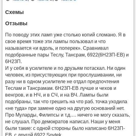
Схемы
Отзывы
По поводу этих ламп уже столько копий сломано. Я в
свое время тоже эти лампы пользовал и что
называется «и вдоль, и поперек». Сравнивал
подобранные пары Теслу, Тансрам, 6922(6Н23П-ЕВ) и
6Н23П.
И у себя в усилителе и по друзьям потаскал. Ни один
человек, из присуствующих при прослушивании, ни
разу ни в одном усилителе не отдал предпочтения
Теслам и Тансрамам. 6Н23П-ЕВ лучше и чехов и
венгров, и в НЧ, и в СЧ, и на ВЧ. Лампы были
подобраны, так что грешить на что раб. точка уходила
«не туда» при замене одно на другую оснований нет.
Про Муларды, Филипсы и т.д…. ничего не могу сказать,
не слушал. Про демократов написал. Наши у меня
были такие: с одной стороны было написано 6Н23П-
ЕВ, с другой 6922 Sovtek.