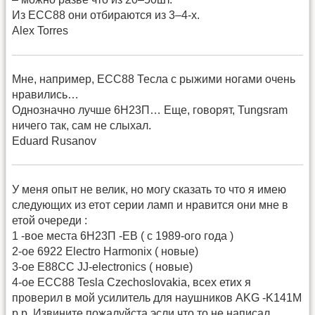
Из ЕСС88 они отбираются из 3–4-х.
Alex Torres
Мне, например, ЕСС88 Тесла с рыжими ногами очень
нравились…
Однозначно лучше 6Н23П… Еще, говорят, Tungsram
ничего так, сам не слыхал.
Eduard Rusanov
У меня опыт не велик, но могу сказать то что я имею
следующих из етот серии ламп и нравится они мне в
етой очереди :
1 -вое места 6Н23П -ЕВ ( с 1989-ого года )
2-ое 6922 Electro Harmonix ( новые)
3-оe E88CC JJ-electronics ( новые)
4-ое ЕСС88 Tesla Czechoslovakia, всех етих я
проверил в мой усилитель для наушников AKG -K141M
p.p. Извините пожалуйста эсли что то не написал