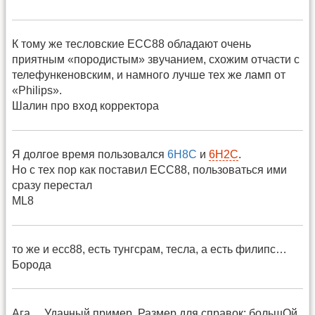
К тому же тесловские ЕСС88 обладают очень
приятным «породистым» звучанием, схожим отчасти с
телефункеновским, и намного лучше тех же ламп от
«Philips».
Шалин про вход корректора
Я долгое время пользовался
6Н8С
и
6Н2С
.
Но с тех пор как поставил ECC88, пользоваться ими
сразу перестал
ML8
то же и есс88, есть тунгсрам, тесла, а есть филипс…
Борода
Ага… Удачный пример. Размер для справок: большОй