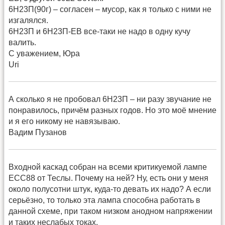
6Н23П(90г) – согласен – мусор, как я только с ними не
изгалялся.
6Н23П и 6Н23П-ЕВ все-таки не надо в одну кучу
валить.
С уважением, Юра
Uri
А сколько я не пробовал 6Н23П – ни разу звучание не
понравилось, причём разных годов. Но это моё мнение
и я его никому не навязываю.
Вадим Пузанов
Входной каскад собран на всеми критикуемой лампе
ЕСС88 от Теслы. Почему на ней? Ну, есть они у меня
около полусотни штук, куда-то девать их надо? А если
серьёзно, то только эта лампа способна работать в
данной схеме, при таком низком анодном напряжении
и таких неслабых токах.