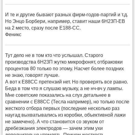
И те и другие бывают разных фирм-годов-партий и т.д.
Но Энцо Борбери, например, ставит наши 6Н23П-ЕВ
на 2 место, сразу после Е188-СС.
Феникс
Тут дело не в том кто что услышал. Старого
производства 6Н23П жутко микрофонят, отбраковки
процентов 80 только по этому. Насчет более поздних
не знаю, говорят лучше.
А вот к E88CC претензий нет. Но проверять все равно.
Беда в том что я слушаю музыку, а не нч-вч у лампы.
Мне советские показались на слух детальнее в
сравнении с Е88СС (Тесла например), но только после
жесткого отбора первых (последние несколько раз
наугад выхватывались из коробки, объективной лажи
не замечено). А что становится со звуком от
дребезжания электродов — зачем этим ухи
дополнительно утомлять. Причем жесткость