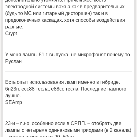
электродной системы важна как в предварительных
(будь то МС или гитарный дисторшен) так и в
предоконечных каскадах, хотя способы воздействия
разные.
Crypt
У меня лампы 81 г. выпуска- не микрофонят почему-то.
Руслан
Есть опыт использования ламп именно в гибриде.
6н23п, есс88 тесла, е88сс тесла. Последние намного
лучше.
SEAmp
23-и – г..но, особенно если в СРПП. – отобрать две
лампы с четырьмя одинаковыми триодами (в 2 канала)
– можно разве что из 20–50шт.