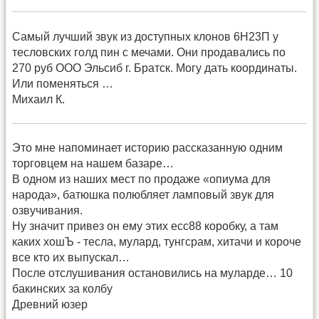
Самый лучший звук из доступных клонов 6Н23П у
тесловских голд пин с мечами. Они продавались по
270 руб ООО Эльсиб г. Братск. Могу дать координаты.
Или поменяться …
Михаил К.
Это мне напоминает историю рассказанную одним
торговцем на нашем базаре…
В одном из наших мест по продаже «опиума для
народа», батюшка полюбляет ламповый звук для
озвучивания.
Ну значит привез он ему этих есс88 коробку, а там
каких хошЪ - тесла, мулард, тунгсрам, хитачи и короче
все кто их выпускал…
После отслушивания остановились на муларде… 10
бакинских за колбу
Древний юзер