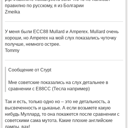
правилно по русскому, я из Болгарии
Zmeika
У меня были ЕСС88 Mullard и Amperex. Mullard очень
хороши, но Amperex на мой слух показались чуточку
получше, немного острее.
Tommy
Сообщение от Crypt
Мне советские показались на слух детальнее в
сравнении с Е88СС (Тесла например)
Так и есть, только одно но – это не детальность, а
высвеченность и цыканье. А если возьмете какую
нибудь Муллард, то она покажется после сравнении с
советскими сама мутота. Какие плохие английские
лампы, вах!