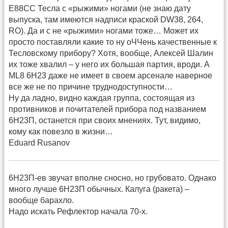
Е88СС Тесла с «рыжими» ногами (не знаю дату
выпуска, там имеются надписи краской DW38, 264,
RO). Да и с не «рыжими» ногами тоже… Может их
просто поставляли какие то ну оЧЧень качественные к
Тесловскому прибору? Хотя, вообще, Алексей Шалин
их тоже хвалил – у него их большая партия, вроди. А
ML8 6Н23 даже не имеет в своем арсенале наверное
все же не по причине труднодоступности…
Ну да ладно, видно каждая группа, состоящая из
противников и почитателей прибора под названием
6Н23П, останется при своих мнениях. Тут, видимо,
кому как повезло в жизни…
Eduard Rusanov
6Н23П-ев звучат вполне сносно, но грубовато. Однако
много лучше 6Н23П обычных. Калуга (ракета) –
вообще барахло.
Надо искать Рефлектор начала 70-х.