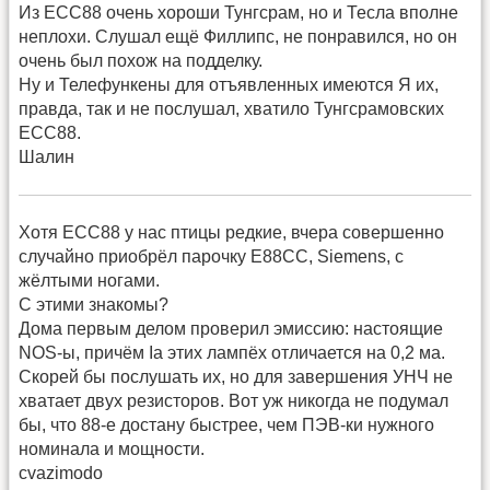
Из ЕСС88 очень хороши Тунгсрам, но и Тесла вполне
неплохи. Слушал ещё Филлипс, не понравился, но он
очень был похож на подделку.
Ну и Телефункены для отъявленных имеются Я их,
правда, так и не послушал, хватило Тунгсрамовских
ЕСС88.
Шалин
Хотя ЕСС88 у нас птицы редкие, вчера совершенно
случайно приобрёл парочку Е88СС, Siemens, с
жёлтыми ногами.
С этими знакомы?
Дома первым делом проверил эмиссию: настоящие
NOS-ы, причём Ia этих лампёх отличается на 0,2 ма.
Скорей бы послушать их, но для завершения УНЧ не
хватает двух резисторов. Вот уж никогда не подумал
бы, что 88-е достану быстрее, чем ПЭВ-ки нужного
номинала и мощности.
cvazimodo