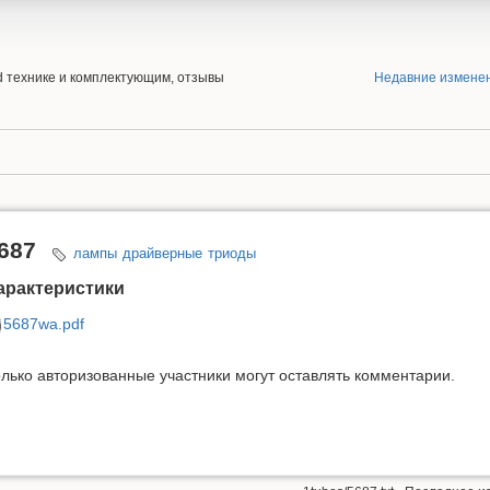
end технике и комплектующим, отзывы
Недавние измене
687
лампы
драйверные
триоды
арактеристики
5687wa.pdf
лько авторизованные участники могут оставлять комментарии.