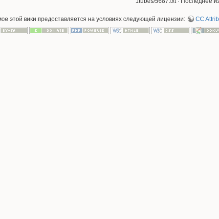
1tubes/5687.txt
· Последнее из
мое этой вики предоставляется на условиях следующей лицензии:
CC Attrib