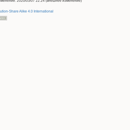
менение: 2020/03/07 22:24 (внешнее изменение)
ution-Share Alike 4.0 International